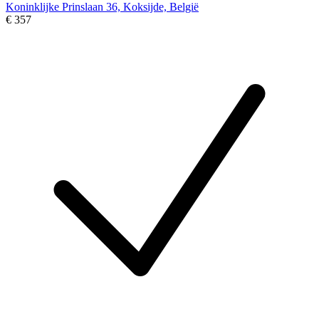
Koninklijke Prinslaan 36, Koksijde, België
€ 357