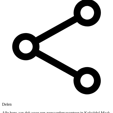
Delen
Alle hens aan dek voor een zeevaardersavontuur in Koksijde! Maak