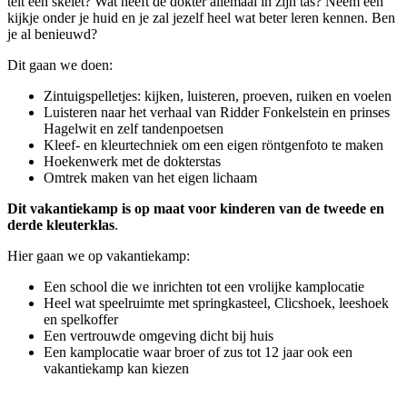
telt een skelet? Wat heeft de dokter allemaal in zijn tas? Neem een
kijkje onder je huid en je zal jezelf heel wat beter leren kennen. Ben
je al benieuwd?
Dit gaan we doen:
Zintuigspelletjes: kijken, luisteren, proeven, ruiken en voelen
Luisteren naar het verhaal van Ridder Fonkelstein en prinses
Hagelwit en zelf tandenpoetsen
Kleef- en kleurtechniek om een eigen röntgenfoto te maken
Hoekenwerk met de dokterstas
Omtrek maken van het eigen lichaam
Dit vakantiekamp is op maat voor kinderen van de tweede en
derde kleuterklas
.
Hier gaan we op vakantiekamp:
Een school die we inrichten tot een vrolijke kamplocatie
Heel wat speelruimte met springkasteel, Clicshoek, leeshoek
en spelkoffer
Een vertrouwde omgeving dicht bij huis
Een kamplocatie waar broer of zus tot 12 jaar ook een
vakantiekamp kan kiezen