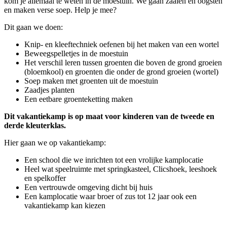
kom je allemaal te weten in de moestuin. We gaan zaaien en oogsten
en maken verse soep. Help je mee?
Dit gaan we doen:
Knip- en kleeftechniek oefenen bij het maken van een wortel
Beweegspelletjes in de moestuin
Het verschil leren tussen groenten die boven de grond groeien
(bloemkool) en groenten die onder de grond groeien (wortel)
Soep maken met groenten uit de moestuin
Zaadjes planten
Een eetbare groenteketting maken
Dit vakantiekamp is op maat voor kinderen van de tweede en
derde kleuterklas.
Hier gaan we op vakantiekamp:
Een school die we inrichten tot een vrolijke kamplocatie
Heel wat speelruimte met springkasteel, Clicshoek, leeshoek
en spelkoffer
Een vertrouwde omgeving dicht bij huis
Een kamplocatie waar broer of zus tot 12 jaar ook een
vakantiekamp kan kiezen