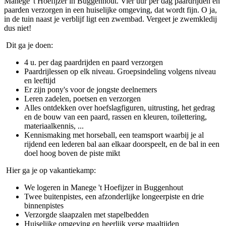
Manege 't Hoefijzer in Buggenhout. Vier uur per dag paardrijden en
paarden verzorgen in een huiselijke omgeving, dat wordt fijn. O ja,
in de tuin naast je verblijf ligt een zwembad. Vergeet je zwemkledij
dus niet!
Dit ga je doen:
4 u. per dag paardrijden en paard verzorgen
Paardrijlessen op elk niveau. Groepsindeling volgens niveau
en leeftijd
Er zijn pony's voor de jongste deelnemers
Leren zadelen, poetsen en verzorgen
Alles ontdekken over hoefslagfiguren, uitrusting, het gedrag
en de bouw van een paard, rassen en kleuren, toilettering,
materiaalkennis, ...
Kennismaking met horseball, een teamsport waarbij je al
rijdend een lederen bal aan elkaar doorspeelt, en de bal in een
doel hoog boven de piste mikt
Hier ga je op vakantiekamp:
We logeren in Manege 't Hoefijzer in Buggenhout
Twee buitenpistes, een afzonderlijke longeerpiste en drie
binnenpistes
Verzorgde slaapzalen met stapelbedden
Huiselijke omgeving en heerlijk verse maaltijden