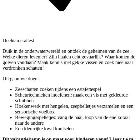
Deelname-attest
Duik in de onderwaterwereld en ontdek de geheimen van de zee.
Welke dieren leven er? Zijn haaien echt gevaarlijk? Waar komen de
golven vandaan? Maak kennis met gekke vissen en zoek mee naar
verdronken schatten!
Dit gaan we doen:
Zeeschatten zoeken tijdens een estafettespel
Scheurtechnieken inoefenen: maak een vis met gekleurde
schubben
Hoekenwerk met hengelen, zeepbelletjes verzamelen en een
sensorische voelbox
Bewegingsspelletjes: vang de haai, loop van de ene koraal
naar de andere
Een kleurrijke kwal knutselen
Dit vakantiekamp is op maat voor kinderen vanaf 3 jaar t.e.m.