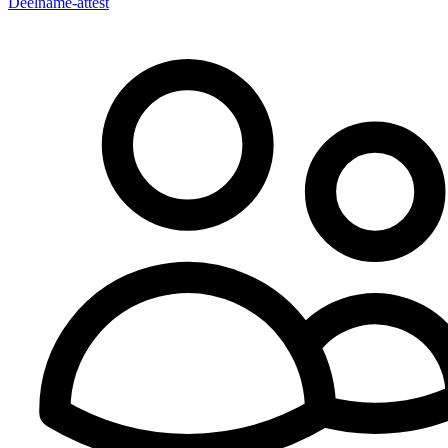
Deelname-attest