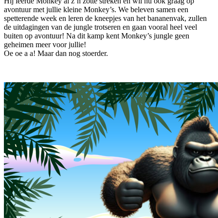
Hij leerde Monkey al z’n zotte streken en wil nu ook graag op
avontuur met jullie kleine Monkey’s. We beleven samen een
spetterende week en leren de kneepjes van het bananenvak, zullen
de uitdagingen van de jungle trotseren en gaan vooral heel veel
buiten op avontuur! Na dit kamp kent Monkey’s jungle geen
geheimen meer voor jullie!
Oe oe a a! Maar dan nog stoerder.