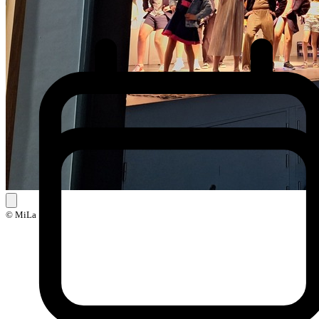
© MiLa