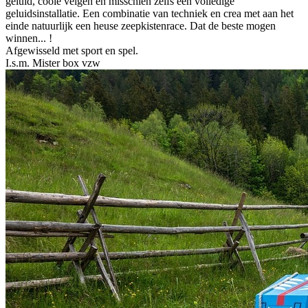
geluid, coole velgen en misschien zelfs een volledige
geluidsinstallatie. Een combinatie van techniek en crea met aan het
einde natuurlijk een heuse zeepkistenrace. Dat de beste mogen
winnen... !
Afgewisseld met sport en spel.
I.s.m. Mister box vzw