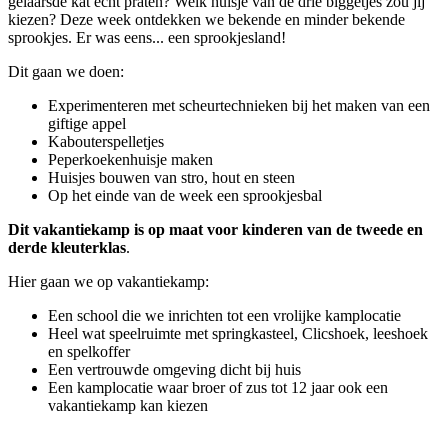
gelaarsde kat echt praten? Welk huisje van de drie biggetjes zou jij
kiezen? Deze week ontdekken we bekende en minder bekende
sprookjes. Er was eens... een sprookjesland!
Dit gaan we doen:
Experimenteren met scheurtechnieken bij het maken van een
giftige appel
Kabouterspelletjes
Peperkoekenhuisje maken
Huisjes bouwen van stro, hout en steen
Op het einde van de week een sprookjesbal
Dit vakantiekamp is op maat voor kinderen van de tweede en
derde kleuterklas
.
Hier gaan we op vakantiekamp:
Een school die we inrichten tot een vrolijke kamplocatie
Heel wat speelruimte met springkasteel, Clicshoek, leeshoek
en spelkoffer
Een vertrouwde omgeving dicht bij huis
Een kamplocatie waar broer of zus tot 12 jaar ook een
vakantiekamp kan kiezen