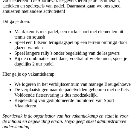
voor iedereen! De Sportievak lesgevers leren je de technieken,
tactieken en spelregels van padel. Daarnaast gaan we ons goed
amuseren met andere activiteiten!
Dit ga je doen:
Maak kennis met padel, een racketsport met elementen uit
tennis en squash
Speel een flitsend terugslagspel op een terrein omringd door
glazen wanden
Speel langere rally’s onder begeleiding van de lesgevers
Bij de combinaties met dans, voetbal of wielrennen, speel je
dagelijks 2 uur padel
Hier ga je op vakantiekamp:
We logeren in het verblijfscentrum van manege Breugelhoeve
De verplaatsingen naar de padelvelden gebeuren met de fiets.
Voldoende fietservaring is dus noodzakelijk.
Begeleiding van gediplomeerde monitoren van Sport
Vlaanderen
Sportievak is de organisator van het vakantiekamp en staat in voor
de inhoud en begeleiding ervan. Heyo geeft enkel administratieve
ondersteuning.