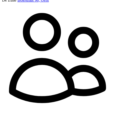
De Zulle
Botestraat 98, Gent