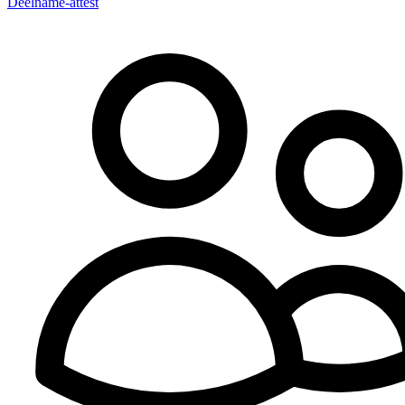
Deelname-attest