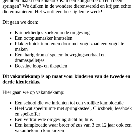
geluiden maakt een kaketoe? Kan een kangoeroe op één been
springen? We duiken in de wondere dierenwereld en krijgen echte
dierenmanieren. Het wordt een beestig leuke week!
Dit gaan we doen:
Kriebeldiertjes zoeken in de omgeving
Een octopusmasker knutselen
Plaktechniek inoefenen door met vogelzaad een vogel te
maken
Een 'harig drama' spelen: bewegingsverhaal en
dramaspelletjes
Beestige loop- en tikspelen
Dit vakantiekamp is op maat voor kinderen van de tweede en
derde kleuterklas.
Hier gaan we op vakantiekamp:
Een school die we inrichten tot een vrolijke kamplocatie
Heel wat speelruimte met springkasteel, Clicshoek, leeshoek
en spelkoffer
Een vertrouwde omgeving dicht bij huis
Een kamplocatie waar broer of zus van 3 tot 12 jaar ook een
vakantiekamp kan kiezen