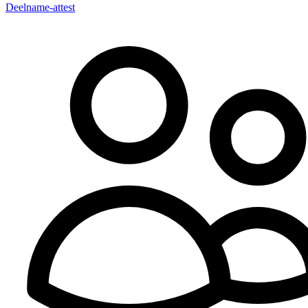
Deelname-attest