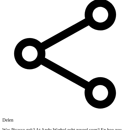
Delen
Was Picasso gek? At Andy Warhol echt zoveel soep? En hoe zou