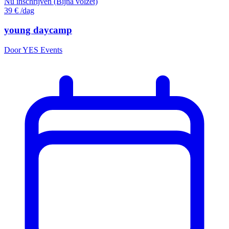
Nu inschrijven (Bijna volzet)
39
€
/dag
young daycamp
Door YES Events