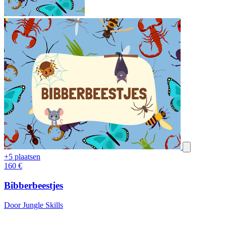
+5 plaatsen
160
€
Bibberbeestjes
Door Jungle Skills