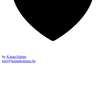
by
KampAdmin
info@kampkompas.be