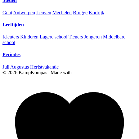
Steden
Gent
Antwerpen
Leuven
Mechelen
Brugge
Kortrijk
Leeftijden
Kleuters
Kinderen
Lagere school
Tieners
Jongeren
Middelbare
school
Periodes
Juli
Augustus
Herfstvakantie
© 2026 KampKompas
|
Made with