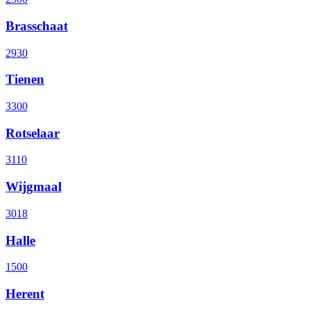
Brasschaat
2930
Tienen
3300
Rotselaar
3110
Wijgmaal
3018
Halle
1500
Herent