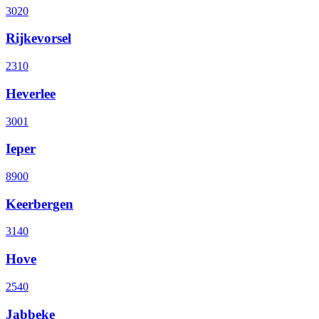
3020
Rijkevorsel
2310
Heverlee
3001
Ieper
8900
Keerbergen
3140
Hove
2540
Jabbeke