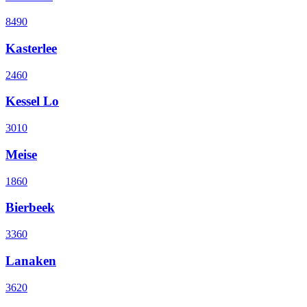
8490
Kasterlee
2460
Kessel Lo
3010
Meise
1860
Bierbeek
3360
Lanaken
3620