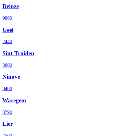
Deinze
9800
Geel
2440
Sint-Truiden
3800
Ninove
9400
Waregem
8790
Lier
2500