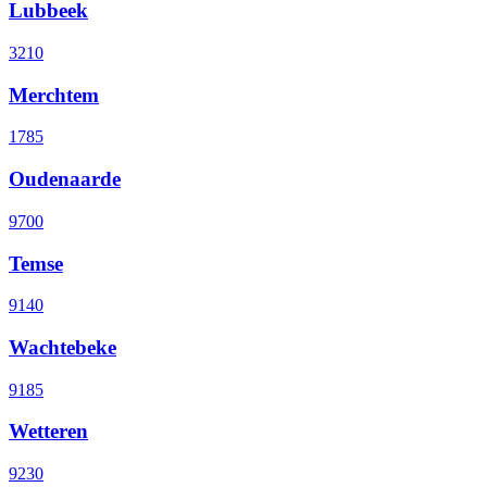
Lubbeek
3210
Merchtem
1785
Oudenaarde
9700
Temse
9140
Wachtebeke
9185
Wetteren
9230