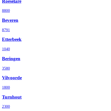
Roeselare
8800
Beveren
8791
Etterbeek
1040
Beringen
3580
Vilvoorde
1800
Turnhout
2300