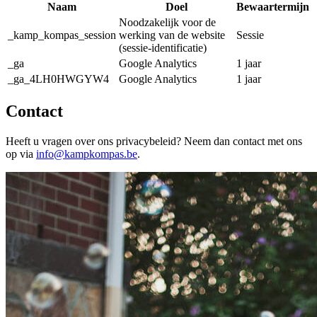
Naam
Doel
Bewaartermijn
Noodzakelijk voor de
_kamp_kompas_session
werking van de website
Sessie
(sessie-identificatie)
_ga
Google Analytics
1 jaar
_ga_4LH0HWGYW4
Google Analytics
1 jaar
Contact
Heeft u vragen over ons privacybeleid? Neem dan contact met ons
op via
info@kampkompas.be
.