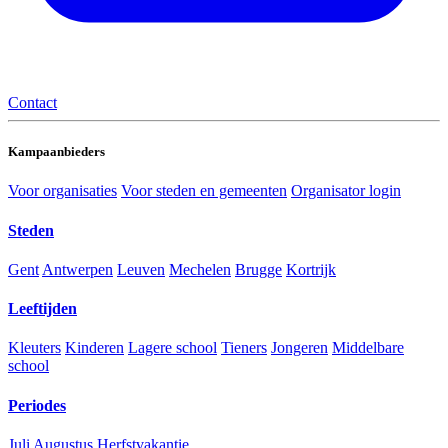
Contact
Kampaanbieders
Voor organisaties
Voor steden en gemeenten
Organisator login
Steden
Gent
Antwerpen
Leuven
Mechelen
Brugge
Kortrijk
Leeftijden
Kleuters
Kinderen
Lagere school
Tieners
Jongeren
Middelbare
school
Periodes
Juli
Augustus
Herfstvakantie