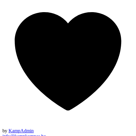
by
KampAdmin