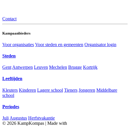
Contact
Kampaanbieders
Voor organisaties
Voor steden en gemeenten
Organisator login
Steden
Gent
Antwerpen
Leuven
Mechelen
Brugge
Kortrijk
Leeftijden
Kleuters
Kinderen
Lagere school
Tieners
Jongeren
Middelbare
school
Periodes
Juli
Augustus
Herfstvakantie
© 2026 KampKompas
|
Made with