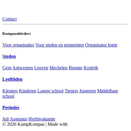
Contact
Kampaanbieders
Voor organisaties
Voor steden en gemeenten
Organisator login
Steden
Gent
Antwerpen
Leuven
Mechelen
Brugge
Kortrijk
Leeftijden
Kleuters
Kinderen
Lagere school
Tieners
Jongeren
Middelbare
school
Periodes
Juli
Augustus
Herfstvakantie
© 2026 KampKompas
|
Made with