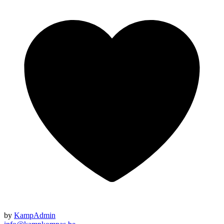
by
KampAdmin