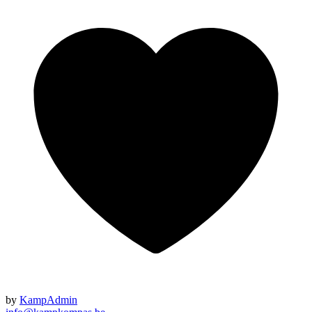
by
KampAdmin