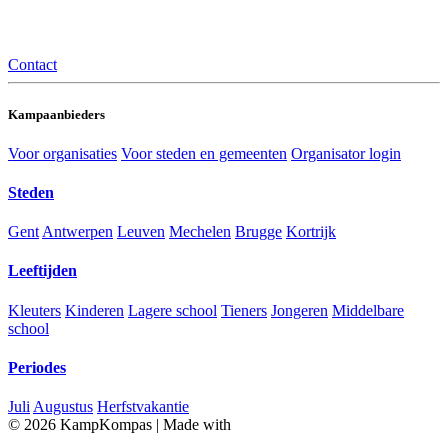
Contact
Kampaanbieders
Voor organisaties
Voor steden en gemeenten
Organisator login
Steden
Gent
Antwerpen
Leuven
Mechelen
Brugge
Kortrijk
Leeftijden
Kleuters
Kinderen
Lagere school
Tieners
Jongeren
Middelbare
school
Periodes
Juli
Augustus
Herfstvakantie
© 2026 KampKompas
|
Made with