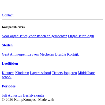
Contact
Kampaanbieders
Voor organisaties
Voor steden en gemeenten
Organisator login
Steden
Gent
Antwerpen
Leuven
Mechelen
Brugge
Kortrijk
Leeftijden
Kleuters
Kinderen
Lagere school
Tieners
Jongeren
Middelbare
school
Periodes
Juli
Augustus
Herfstvakantie
© 2026 KampKompas
|
Made with