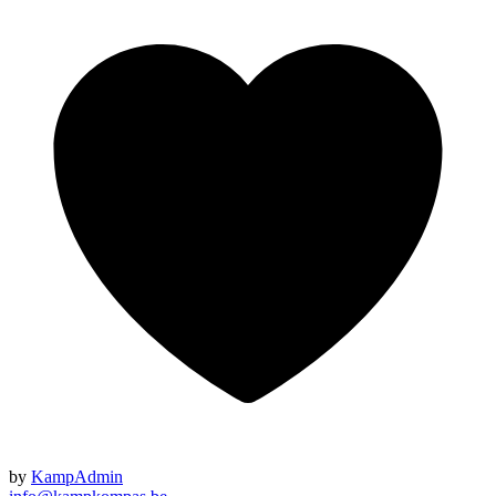
by
KampAdmin