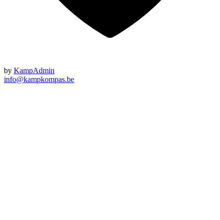
by
KampAdmin
info@kampkompas.be