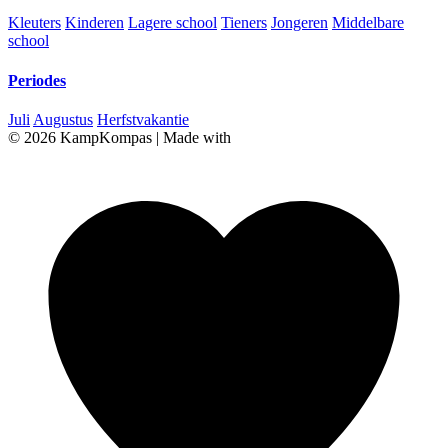
Kleuters
Kinderen
Lagere school
Tieners
Jongeren
Middelbare
school
Periodes
Juli
Augustus
Herfstvakantie
© 2026 KampKompas
|
Made with