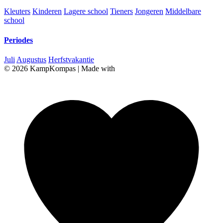
Kleuters
Kinderen
Lagere school
Tieners
Jongeren
Middelbare
school
Periodes
Juli
Augustus
Herfstvakantie
© 2026 KampKompas
|
Made with