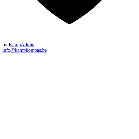
by
KampAdmin
info@kampkompas.be