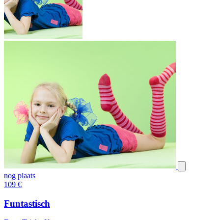
nog plaats
109
€
Funtastisch