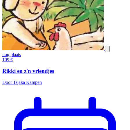
nog plaats
109
€
Rikki en z'n vriendjes
Door Tsjaka Kampen