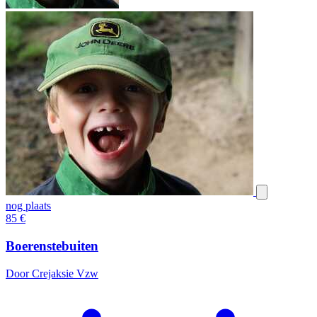
nog plaats
85
€
Boerenstebuiten
Door Crejaksie Vzw