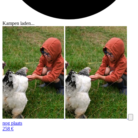
Kampen laden...
nog plaats
258
€