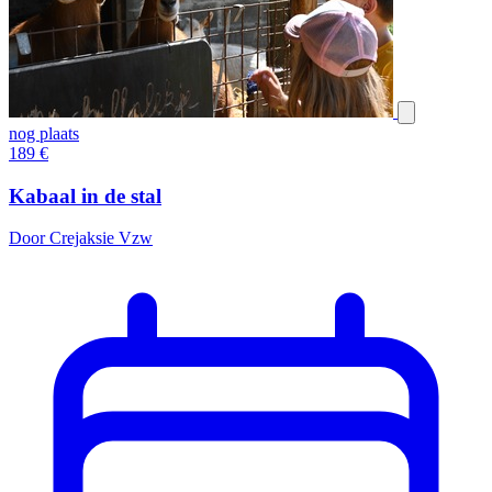
nog plaats
189
€
Kabaal in de stal
Door Crejaksie Vzw