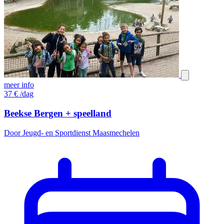
meer info
37
€
/dag
Beekse Bergen + speelland
Door Jeugd- en Sportdienst Maasmechelen