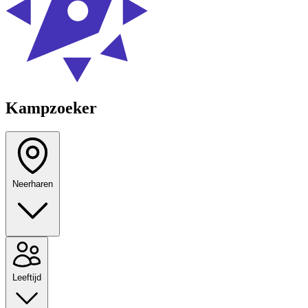
Kampzoeker
Neerharen
Leeftijd