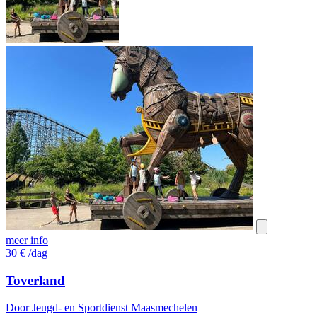
meer info
30
€
/dag
Toverland
Door Jeugd- en Sportdienst Maasmechelen