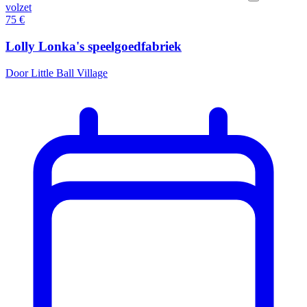
volzet
75
€
Lolly Lonka's speelgoedfabriek
Door Little Ball Village