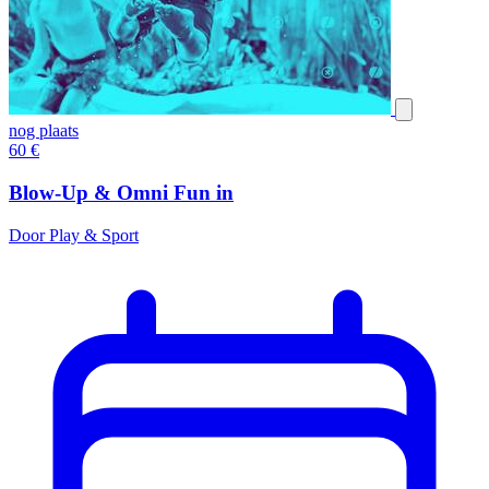
nog plaats
60
€
Blow-Up & Omni Fun in
Door Play & Sport