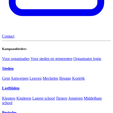
Contact
Kampaanbieders
Voor organisaties
Voor steden en gemeenten
Organisator login
Steden
Gent
Antwerpen
Leuven
Mechelen
Brugge
Kortrijk
Leeftijden
Kleuters
Kinderen
Lagere school
Tieners
Jongeren
Middelbare
school
Periodes