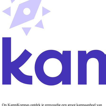
Op KampKompas ontdek je eenvoudig een groot kampaanbod van