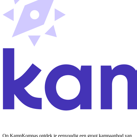
Op KampKompas ontdek je eenvoudig een groot kampaanbod van