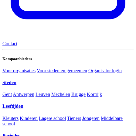
Contact
Kampaanbieders
Voor organisaties
Voor steden en gemeenten
Organisator login
Steden
Gent
Antwerpen
Leuven
Mechelen
Brugge
Kortrijk
Leeftijden
Kleuters
Kinderen
Lagere school
Tieners
Jongeren
Middelbare
school
Periodes