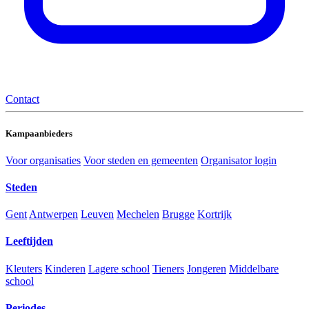
Contact
Kampaanbieders
Voor organisaties
Voor steden en gemeenten
Organisator login
Steden
Gent
Antwerpen
Leuven
Mechelen
Brugge
Kortrijk
Leeftijden
Kleuters
Kinderen
Lagere school
Tieners
Jongeren
Middelbare
school
Periodes