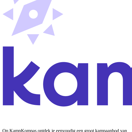
Op KampKompas ontdek je eenvoudig een groot kampaanbod van