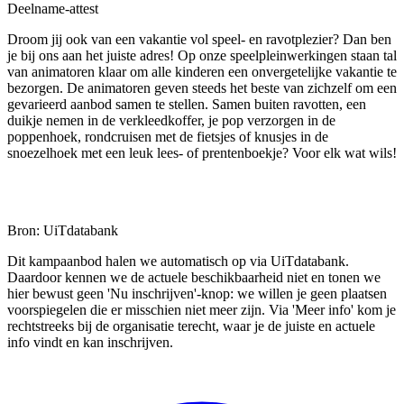
Deelname-attest
Droom jij ook van een vakantie vol speel- en ravotplezier? Dan ben
je bij ons aan het juiste adres! Op onze speelpleinwerkingen staan tal
van animatoren klaar om alle kinderen een onvergetelijke vakantie te
bezorgen. De animatoren geven steeds het beste van zichzelf om een
gevarieerd aanbod samen te stellen. Samen buiten ravotten, een
duikje nemen in de verkleedkoffer, je pop verzorgen in de
poppenhoek, rondcruisen met de fietsjes of knusjes in de
snoezelhoek met een leuk lees- of prentenboekje? Voor elk wat wils!
Bron: UiTdatabank
Dit kampaanbod halen we automatisch op via UiTdatabank.
Daardoor kennen we de actuele beschikbaarheid niet en tonen we
hier bewust geen 'Nu inschrijven'-knop: we willen je geen plaatsen
voorspiegelen die er misschien niet meer zijn. Via 'Meer info' kom je
rechtstreeks bij de organisatie terecht, waar je de juiste en actuele
info vindt en kan inschrijven.