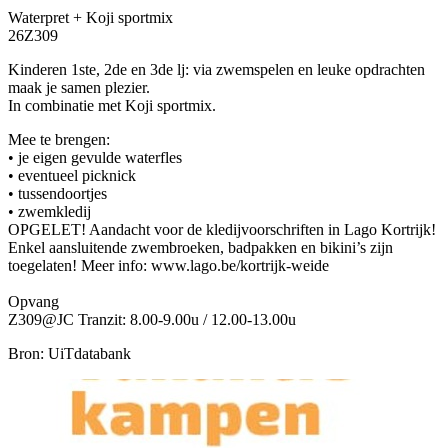
Waterpret + Koji sportmix
26Z309
Kinderen 1ste, 2de en 3de lj: via zwemspelen en leuke opdrachten
maak je samen plezier.
In combinatie met Koji sportmix.
Mee te brengen:
• je eigen gevulde waterfles
• eventueel picknick
• tussendoortjes
• zwemkledij
OPGELET! Aandacht voor de kledijvoorschriften in Lago Kortrijk!
Enkel aansluitende zwembroeken, badpakken en bikini’s zijn
toegelaten! Meer info: www.lago.be/kortrijk-weide
Opvang
Z309@JC Tranzit: 8.00-9.00u / 12.00-13.00u
Bron: UiTdatabank