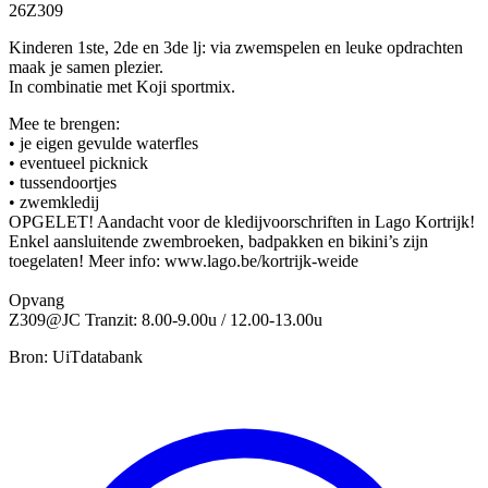
26Z309
Kinderen 1ste, 2de en 3de lj: via zwemspelen en leuke opdrachten
maak je samen plezier.
In combinatie met Koji sportmix.
Mee te brengen:
• je eigen gevulde waterfles
• eventueel picknick
• tussendoortjes
• zwemkledij
OPGELET! Aandacht voor de kledijvoorschriften in Lago Kortrijk!
Enkel aansluitende zwembroeken, badpakken en bikini’s zijn
toegelaten! Meer info: www.lago.be/kortrijk-weide
Opvang
Z309@JC Tranzit: 8.00-9.00u / 12.00-13.00u
Bron: UiTdatabank