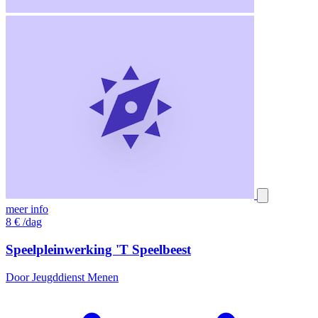
meer info
8
€
/dag
Speelpleinwerking 'T Speelbeest
Door Jeugddienst Menen