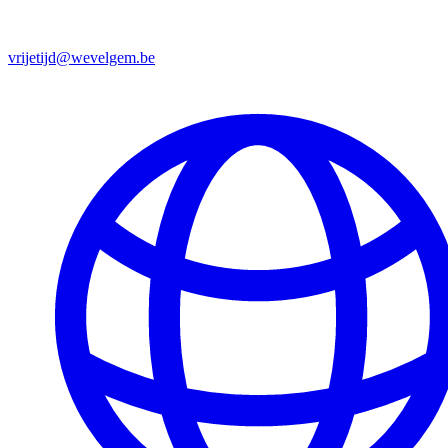
vrijetijd@wevelgem.be