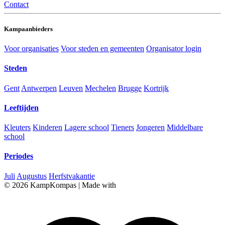
Contact
Kampaanbieders
Voor organisaties
Voor steden en gemeenten
Organisator login
Steden
Gent
Antwerpen
Leuven
Mechelen
Brugge
Kortrijk
Leeftijden
Kleuters
Kinderen
Lagere school
Tieners
Jongeren
Middelbare
school
Periodes
Juli
Augustus
Herfstvakantie
© 2026 KampKompas
|
Made with