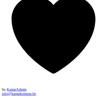
by
KampAdmin
info@kampkompas.be