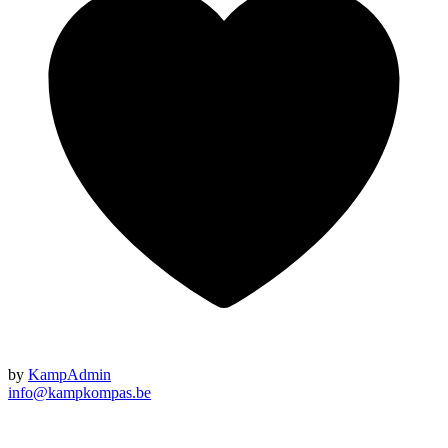
by
KampAdmin
info@kampkompas.be