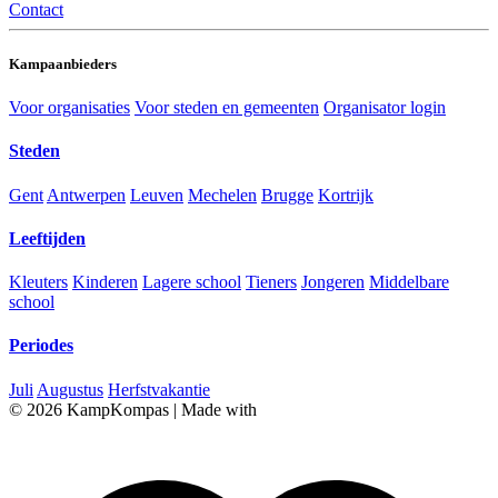
Contact
Kampaanbieders
Voor organisaties
Voor steden en gemeenten
Organisator login
Steden
Gent
Antwerpen
Leuven
Mechelen
Brugge
Kortrijk
Leeftijden
Kleuters
Kinderen
Lagere school
Tieners
Jongeren
Middelbare
school
Periodes
Juli
Augustus
Herfstvakantie
© 2026 KampKompas
|
Made with