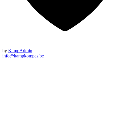
by
KampAdmin
info@kampkompas.be