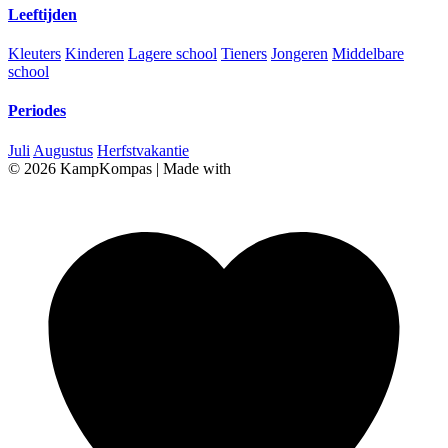
Leeftijden
Kleuters
Kinderen
Lagere school
Tieners
Jongeren
Middelbare
school
Periodes
Juli
Augustus
Herfstvakantie
© 2026 KampKompas
|
Made with