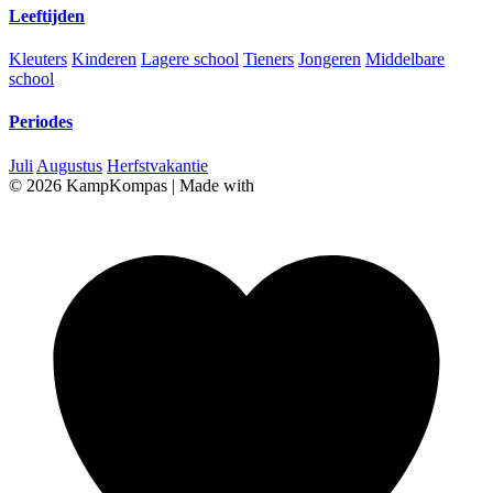
Leeftijden
Kleuters
Kinderen
Lagere school
Tieners
Jongeren
Middelbare
school
Periodes
Juli
Augustus
Herfstvakantie
© 2026 KampKompas
|
Made with