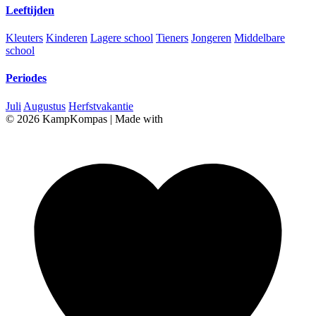
Leeftijden
Kleuters
Kinderen
Lagere school
Tieners
Jongeren
Middelbare
school
Periodes
Juli
Augustus
Herfstvakantie
© 2026 KampKompas
|
Made with