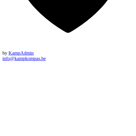
by
KampAdmin
info@kampkompas.be