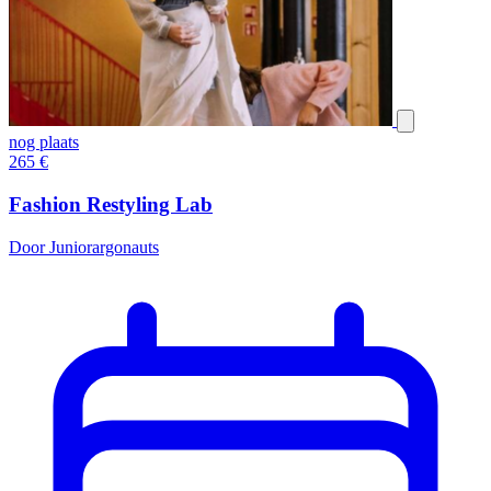
nog plaats
265
€
Fashion Restyling Lab
Door Juniorargonauts