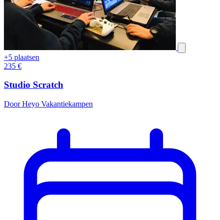
+5 plaatsen
235
€
Studio Scratch
Door Heyo Vakantiekampen