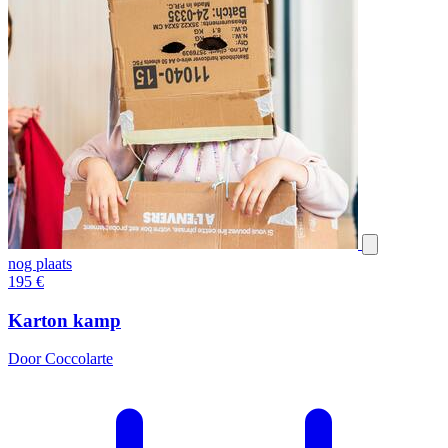
nog plaats
195
€
Karton kamp
Door Coccolarte