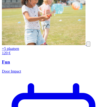
+5 plaatsen
120
€
Fun
Door Impact