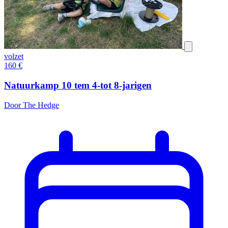
volzet
160
€
Natuurkamp 10 tem 4-tot 8-jarigen
Door The Hedge