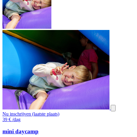
Nu inschrijven (laatste plaats)
39
€
/dag
mini daycamp