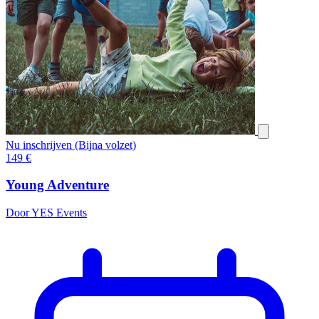
Nu inschrijven (Bijna volzet)
149
€
Young Adventure
Door YES Events