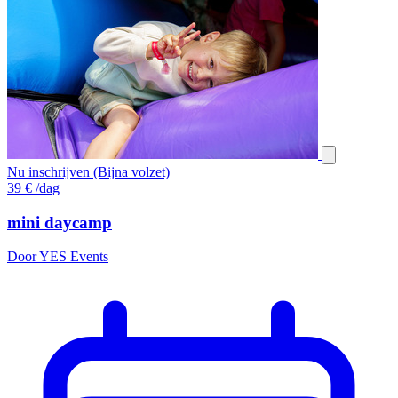
Nu inschrijven (Bijna volzet)
39
€
/dag
mini daycamp
Door YES Events