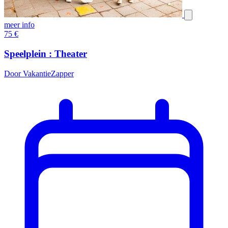
meer info
75
€
Speelplein : Theater
Door VakantieZapper