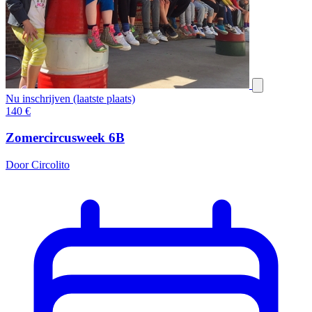
Nu inschrijven (laatste plaats)
140
€
Zomercircusweek 6B
Door Circolito