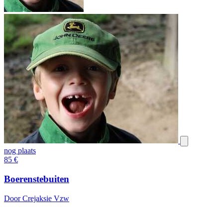
nog plaats
85
€
Boerenstebuiten
Door Crejaksie Vzw