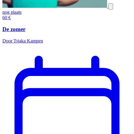
nog plaats
60
€
De zomer
Door Tsjaka Kampen