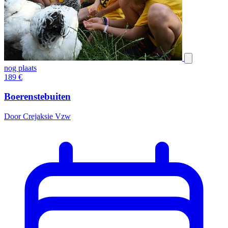
nog plaats
189
€
Boerenstebuiten
Door Crejaksie Vzw