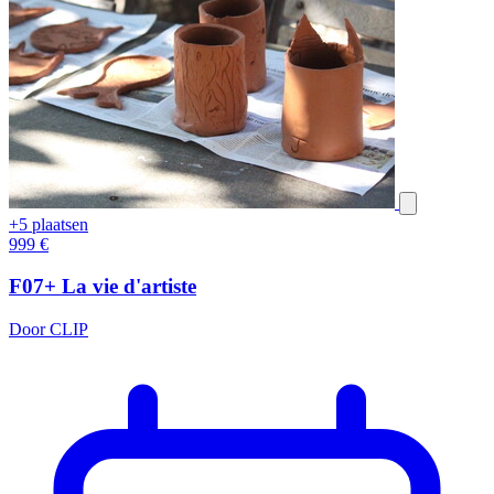
+5 plaatsen
999
€
F07+ La vie d'artiste
Door CLIP