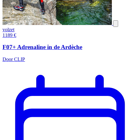
volzet
1189
€
F07+ Adrenaline in de Ardèche
Door CLIP