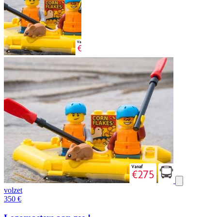
volzet
350
€