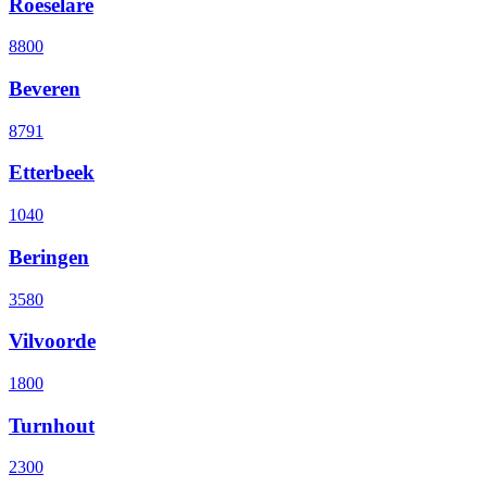
Roeselare
8800
Beveren
8791
Etterbeek
1040
Beringen
3580
Vilvoorde
1800
Turnhout
2300