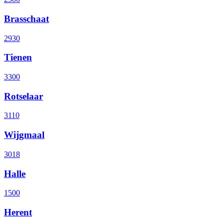
Brasschaat
2930
Tienen
3300
Rotselaar
3110
Wijgmaal
3018
Halle
1500
Herent