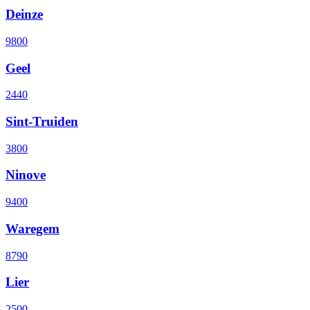
Deinze
9800
Geel
2440
Sint-Truiden
3800
Ninove
9400
Waregem
8790
Lier
2500