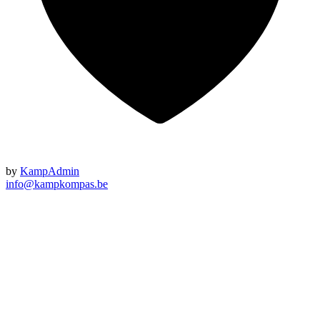
by
KampAdmin
info@kampkompas.be