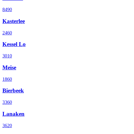
8490
Kasterlee
2460
Kessel Lo
3010
Meise
1860
Bierbeek
3360
Lanaken
3620