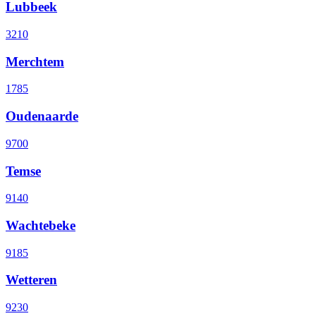
Lubbeek
3210
Merchtem
1785
Oudenaarde
9700
Temse
9140
Wachtebeke
9185
Wetteren
9230