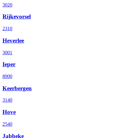
3020
Rijkevorsel
2310
Heverlee
3001
Ieper
8900
Keerbergen
3140
Hove
2540
Jabbeke