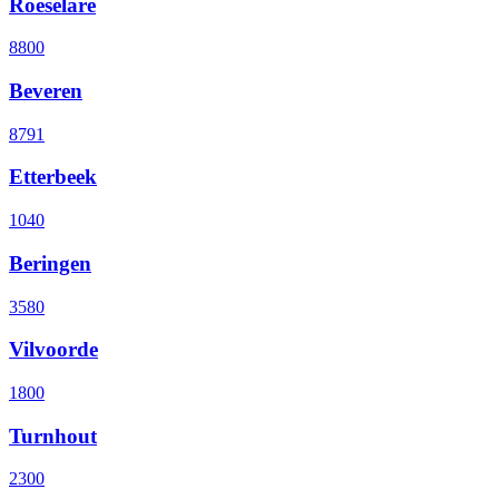
Roeselare
8800
Beveren
8791
Etterbeek
1040
Beringen
3580
Vilvoorde
1800
Turnhout
2300