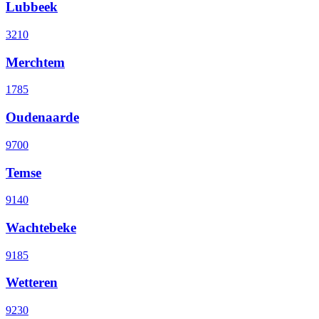
Lubbeek
3210
Merchtem
1785
Oudenaarde
9700
Temse
9140
Wachtebeke
9185
Wetteren
9230