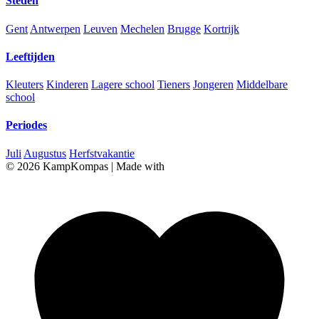
Steden
Gent
Antwerpen
Leuven
Mechelen
Brugge
Kortrijk
Leeftijden
Kleuters
Kinderen
Lagere school
Tieners
Jongeren
Middelbare
school
Periodes
Juli
Augustus
Herfstvakantie
© 2026 KampKompas
|
Made with