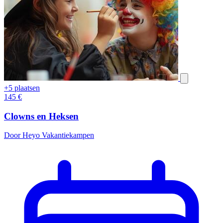
+5 plaatsen
145
€
Clowns en Heksen
Door Heyo Vakantiekampen